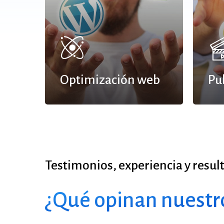
Optimización web
Pu
Testimonios,
experiencia
y
resul
¿Qué opinan nuestro