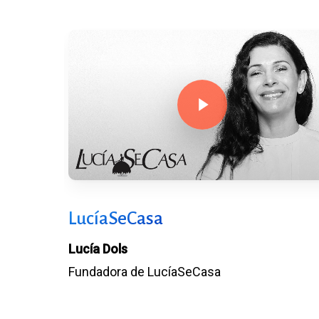
Play Video
LucíaSeCasa
Lucía Dols
Fundadora de LucíaSeCasa