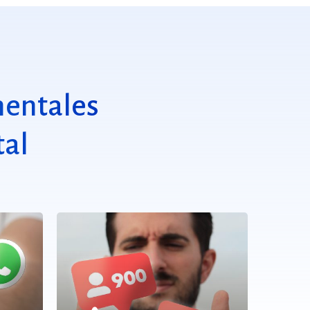
mentales
tal