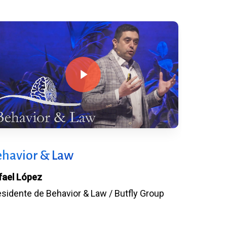
Play Video
ehavior & Law
Ixiavila
fael López
Ixi Ávila
esidente de Behavior & Law / Butfly Group
Coach de i