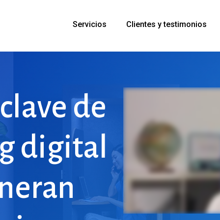
Servicios
Clientes y testimonios
clave
de
g
digital
neran