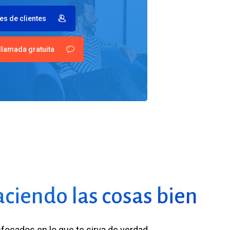
es de clientes
llamada gratuita
ciendo las cosas bien
cados en lo que te sirva de verdad,