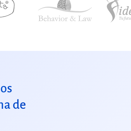
mos
ma de