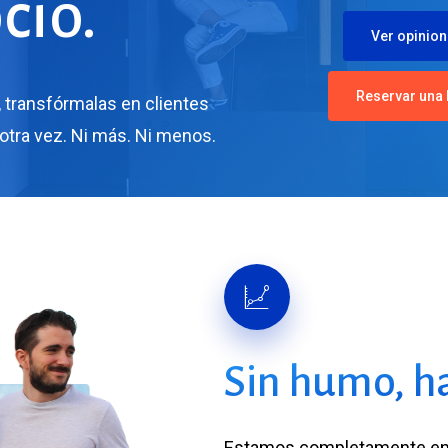
cio.
Ver opinion
Reservar una 
,
transfórmalas
en
clientes
otra
vez.
Ni
más.
Ni
menos.
Sin humo, ha
Estamos completamente enfo