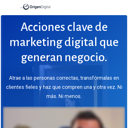
Skip
to
main
Acciones
clave
de
content
marketing
digital
que
generan
negocio.
Atrae
a
las
personas
correctas,
transfórmalas
en
clientes
fieles
y
haz
que
compren
una
y
otra
vez.
Ni
más.
Ni
menos.