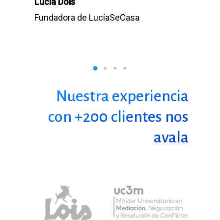
Lucía Dols
Jaime S
Fundadora de LucíaSeCasa
l
Direct
Nuestra experiencia
con +200 clientes nos
avala